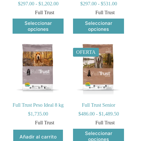
Rango
Rango
$
297.00
-
$
1,202.00
$
297.00
-
$
531.00
de
de
Full Trust
Full Trust
precios:
precios:
desde
desde
Este
Este
Seleccionar
Seleccionar
$297.00
$297.00
producto
producto
opciones
opciones
hasta
hasta
tiene
tiene
$1,202.00
$531.00
múltiples
múltiples
variantes.
variantes.
Las
Las
OFERTA
opciones
opciones
se
se
pueden
pueden
elegir
elegir
en
en
la
la
página
página
de
de
producto
producto
Full Trust Peso Ideal 8 kg
Full Trust Senior
Rango
$
1,735.00
$
486.00
-
$
1,489.50
de
Full Trust
Full Trust
precios:
desde
Este
Seleccionar
$486.00
Añadir al carrito
producto
opciones