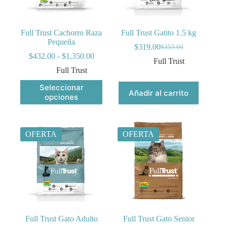
página
página
de
de
producto
producto
Full Trust Cachorro Raza
Full Trust Gatito 1.5 kg
Pequeña
$
319.00
$
355.00
Original
Current
Rango
$
432.00
-
$
1,350.00
price
price
Full Trust
de
was:
is:
Full Trust
precios:
$355.00.
$319.00.
desde
Este
Seleccionar
$432.00
Añadir al carrito
producto
opciones
hasta
tiene
$1,350.00
múltiples
variantes.
Las
OFERTA
OFERTA
opciones
se
pueden
elegir
en
la
página
de
producto
Full Trust Gato Adulto
Full Trust Gato Senior