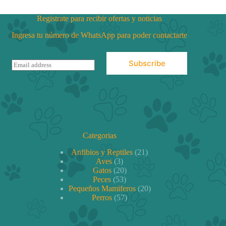
se
pueden
Registrate para recibir ofertas y noticias
elegir
en
Ingresa tu número de WhatsApp para poder contactarte
la
página
de
Subscribe
E
producto
m
a
i
l
*
Categorias
21
Anfibios y Reptiles
21
3
productos
Aves
3
productos
20
Gatos
20
53
productos
Peces
53
productos
20
Pequeños Mamiferos
20
57
productos
Perros
57
productos