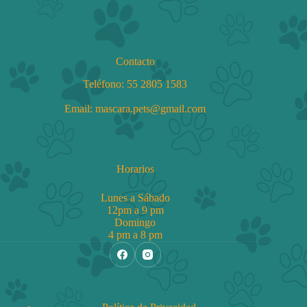
productos
Contacto
Teléfono:
55 2805 1583
Email: mascara.pets@gmail.com
Horarios
Lunes a Sábado
12pm a 9 pm
Domingo
4 pm a 8 pm