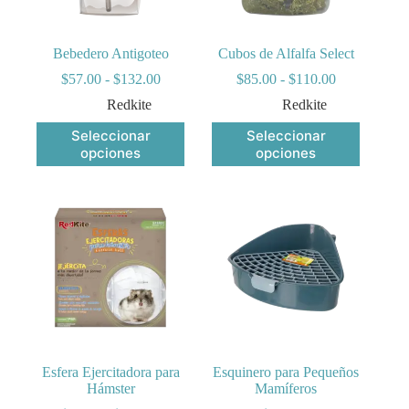
Bebedero Antigoteo
Cubos de Alfalfa Select
Rango
Rango
$
57.00
-
$
132.00
$
85.00
-
$
110.00
de
de
Redkite
Redkite
precios:
precios:
desde
desde
Este
Este
Seleccionar
Seleccionar
$57.00
$85.00
producto
producto
opciones
opciones
hasta
hasta
tiene
tiene
$132.00
$110.00
múltiples
múltiples
variantes.
variantes.
Las
Las
opciones
opciones
se
se
pueden
pueden
elegir
elegir
en
en
la
la
página
página
de
de
producto
producto
Esfera Ejercitadora para
Esquinero para Pequeños
Hámster
Mamíferos