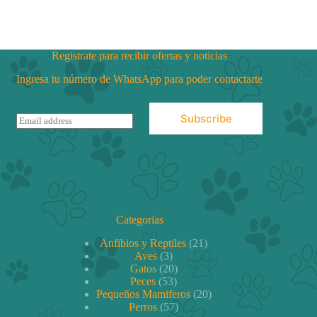
Registrate para recibir ofertas y noticias
Ingresa tu número de WhatsApp para poder contactarte
Subscribe
E
m
a
i
l
*
Categorias
21
Anfibios y Reptiles
21
3
productos
Aves
3
productos
20
Gatos
20
53
productos
Peces
53
productos
20
Pequeños Mamiferos
20
57
productos
Perros
57