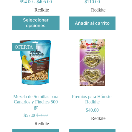
Rango
$
94.00
-
$
405.00
$
110.00
de
Redkite
Redkite
precios:
desde
Este
Seleccionar
$94.00
Añadir al carrito
producto
opciones
hasta
tiene
$405.00
múltiples
variantes.
Las
OFERTA
opciones
se
pueden
elegir
en
la
página
de
producto
Mezcla de Semillas para
Premios para Hámster
Canarios y Finches 500
Redkite
gr
$
40.00
$
57.00
$
71.00
Original
Current
Redkite
price
price
Redkite
was:
is: