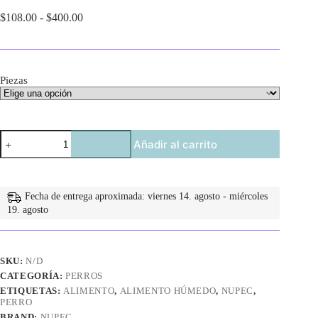
Rango
$
108.00
-
$
400.00
de
precios:
desde
$108.00
Piezas
hasta
$400.00
Lata
Añadir al carrito
Alimento
Húmedo
Nupec
Cachorro
cantidad
Fecha de entrega aproximada: viernes 14. agosto - miércoles
19. agosto
SKU:
N/D
CATEGORÍA:
PERROS
ETIQUETAS:
ALIMENTO
,
ALIMENTO HÚMEDO
,
NUPEC
,
PERRO
BRAND:
NUPEC