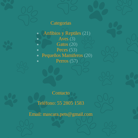
*
Categorias
21
Anfibios y Reptiles
21
3
productos
Aves
3
productos
20
Gatos
20
53
productos
Peces
53
productos
20
Pequeños Mamiferos
20
57
productos
Perros
57
productos
Contacto
Teléfono:
55 2805 1583
Email: mascara.pets@gmail.com