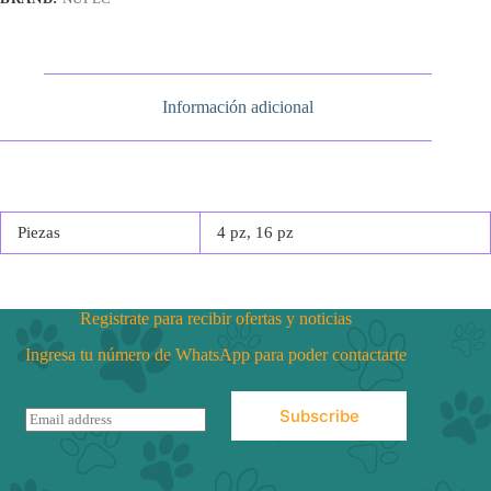
Información adicional
Piezas
4 pz, 16 pz
Registrate para recibir ofertas y noticias
Ingresa tu número de WhatsApp para poder contactarte
Subscribe
E
m
a
i
l