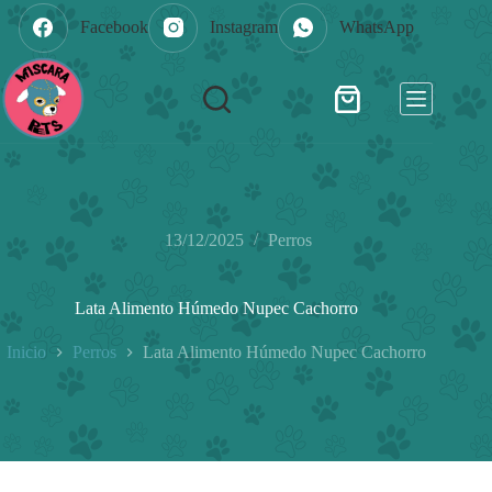
Saltar
Facebook
Instagram
WhatsApp
al
contenido
Shopping
cart
13/12/2025
Perros
Lata Alimento Húmedo Nupec Cachorro
Inicio
Perros
Lata Alimento Húmedo Nupec Cachorro