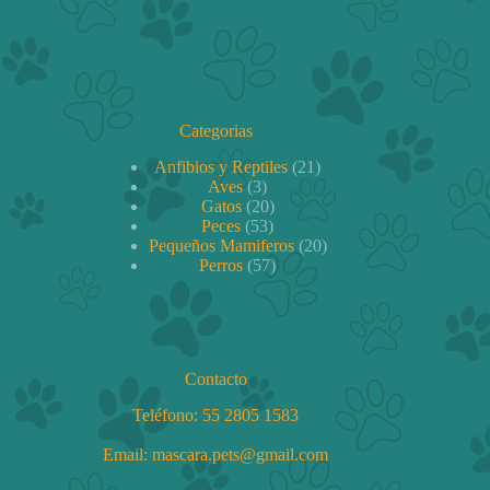
a
i
l
*
Categorias
21
Anfibios y Reptiles
21
3
productos
Aves
3
productos
20
Gatos
20
53
productos
Peces
53
productos
20
Pequeños Mamiferos
20
57
productos
Perros
57
productos
Contacto
Teléfono:
55 2805 1583
Email: mascara.pets@gmail.com