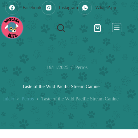
Saltar
Facebook
Instagram
WhatsApp
al
contenido
Shopping
cart
19/11/2025
Perros
Taste of the Wild Pacific Stream Canine
Inicio
Perros
Taste of the Wild Pacific Stream Canine