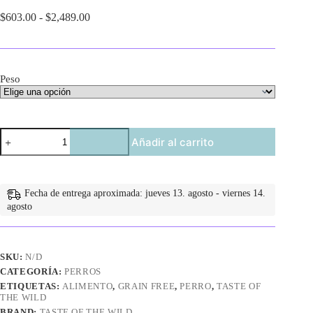
Rango
$
603.00
-
$
2,489.00
de
precios:
desde
$603.00
Peso
hasta
$2,489.00
Taste
Añadir al carrito
of
the
Wild
Pacific
Stream
Fecha de entrega aproximada: jueves 13. agosto - viernes 14.
Canine
agosto
cantidad
SKU:
N/D
CATEGORÍA:
PERROS
ETIQUETAS:
ALIMENTO
,
GRAIN FREE
,
PERRO
,
TASTE OF
THE WILD
BRAND:
TASTE OF THE WILD