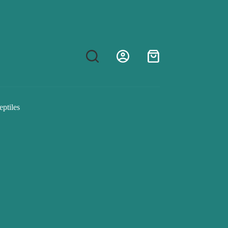
Shopping
cart
eptiles