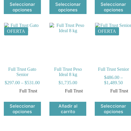
54.00
through
through
$2,6
Este
Este
Este
Seleccionar
Seleccionar
Seleccionar
$2,100.00
$1,233.00
producto
producto
producto
opciones
opciones
opciones
tiene
tiene
tiene
múltiples
múltiples
múltiples
variantes.
variantes.
variantes.
Las
Las
Las
OFERTA
OFERTA
opciones
opciones
opciones
se
se
se
pueden
pueden
pueden
elegir
elegir
elegir
en
en
en
la
la
la
página
página
página
Full Trust Gato
Full Trust Peso
Full Trust Senior
de
de
de
Senior
Ideal 8 kg
producto
producto
producto
$
486.00
–
Price
Pric
$
297.00
–
$
531.00
$
1,735.00
$
1,489.50
range:
rang
Full Trust
Full Trust
Full Trust
$297.00
$48
0
through
thro
h
$531.00
$1,4
Este
Este
Seleccionar
Añadir al
Seleccionar
.00
producto
producto
opciones
carrito
opciones
tiene
tiene
múltiples
múltiples
variantes.
variantes.
Las
Las