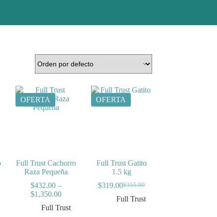
OFERTA
OFERTA
o
Full Trust Cachorro
Full Trust Gatito
Raza Pequeña
1.5 kg
e
$
432.00
–
$
319.00
$
355.00
Original
Current
e:
Price
$
1,350.00
price
price
Full Trust
3.00
range:
was:
is:
Full Trust
ugh
$432.00
$355.00.
$319.00.