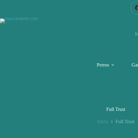
Saltar
al
contenido
I
Perros
Ga
Full Trust
Inicio
Full Trust