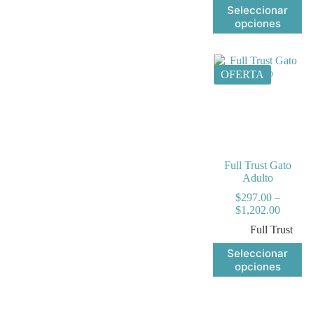
$9
Este
Seleccionar
producto
opciones
tiene
múltiples
variantes.
Las
OFERTA
opciones
se
pueden
elegir
en
la
página
Full Trust Gato
de
Adulto
producto
$
297.00
–
Price
$
1,202.00
range:
Full Trust
$297.0
throug
Este
Seleccionar
$1,202
producto
opciones
tiene
múltiples
variantes.
Las