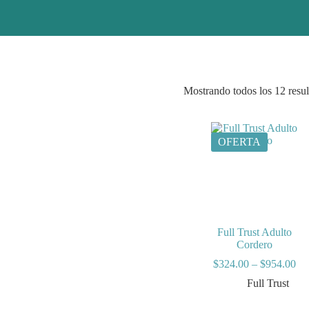
Mostrando todos los 12 resu
OFERTA
Full Trust Adulto
Cordero
Pri
$
324.00
–
$
954.00
ran
Full Trust
$3
th