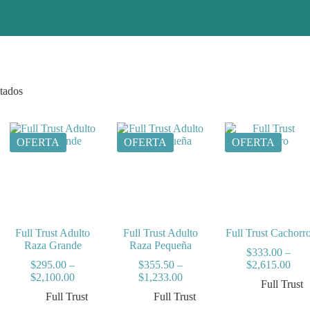
ltados
OFERTA
OFERTA
OFERTA
Full Trust Adulto
Full Trust Adulto
Full Trust Cachorr
Raza Grande
Raza Pequeña
$
333.00
–
ce
Pric
$
295.00
–
$
355.50
–
$
2,615.00
ge:
Price
Price
rang
$
2,100.00
$
1,233.00
Full Trust
24.00
range:
range:
$33
Full Trust
Full Trust
rough
$295.00
$355.50
thro