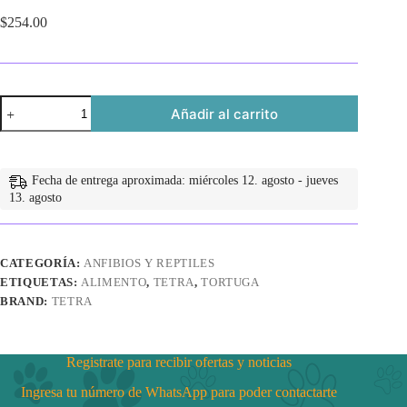
$
254.00
Reptomin
Añadir al carrito
Adult
Turtle
Formula
8.1
oz
Fecha de entrega aproximada: miércoles 12. agosto - jueves
(230
13. agosto
gr)
cantidad
CATEGORÍA:
ANFIBIOS Y REPTILES
ETIQUETAS:
ALIMENTO
,
TETRA
,
TORTUGA
BRAND:
TETRA
Registrate para recibir ofertas y noticias
Ingresa tu número de WhatsApp para poder contactarte