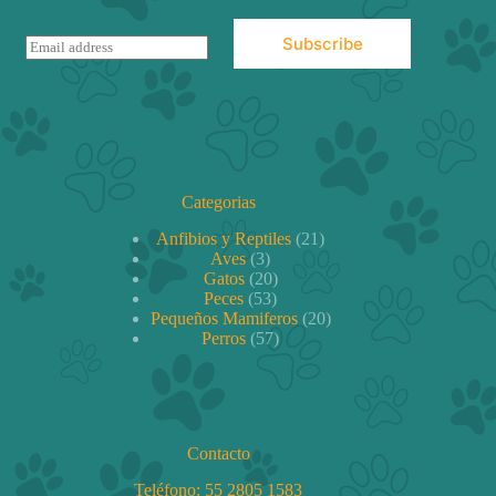
Subscribe
E
m
a
i
l
*
Categorias
21
Anfibios y Reptiles
21
3
productos
Aves
3
productos
20
Gatos
20
53
productos
Peces
53
productos
20
Pequeños Mamiferos
20
57
productos
Perros
57
productos
Contacto
Teléfono:
55 2805 1583