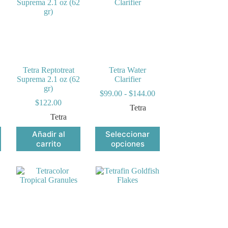
Tetra Reptotreat
Tetra Water
Suprema 2.1 oz (62
Clarifier
gr)
Rango
$
99.00
-
$
144.00
de
$
122.00
Tetra
precios:
Tetra
desde
$99.00
Este
Añadir al
Seleccionar
hasta
producto
carrito
opciones
$144.00
tiene
múltiples
variantes.
Las
opciones
se
pueden
elegir
en