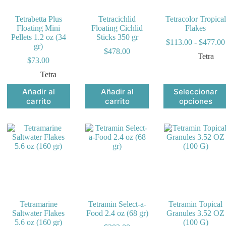
la
página
Tetrabetta Plus
Tetracichlid
Tetracolor Tropical
de
Floating Mini
Floating Cichlid
Flakes
producto
Pellets 1.2 oz (34
Sticks 350 gr
$
113.00
-
$
477.00
gr)
$
478.00
Tetra
$
73.00
Tetra
Este
Añadir al
Añadir al
Seleccionar
producto
carrito
carrito
opciones
tiene
múltiples
variantes.
Las
opciones
se
pueden
elegir
en
la
página
Tetramarine
Tetramin Select-a-
Tetramin Topical
de
Saltwater Flakes
Food 2.4 oz (68 gr)
Granules 3.52 OZ
producto
5.6 oz (160 gr)
(100 G)