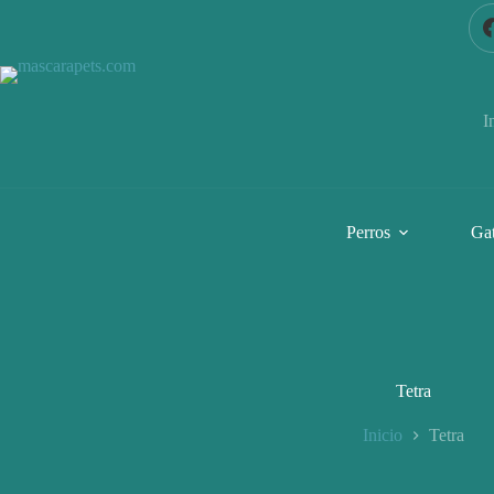
Saltar
al
contenido
I
Perros
Ga
Tetra
Inicio
Tetra