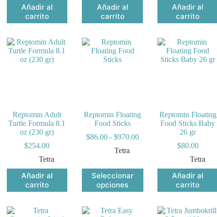
de
Añadir al
Añadir al
Añadir al
04.00
carrito
carrito
carrito
ta
83.00
Reptomin Adult
Reptomin Floating
Reptomin Floating
Turtle Formula 8.1
Food Sticks
Food Sticks Baby
oz (230 gr)
26 gr
Rango
$
86.00
-
$
970.00
de
$
254.00
$
80.00
Tetra
precios:
Tetra
Tetra
desde
$86.00
Este
Añadir al
Seleccionar
Añadir al
hasta
producto
carrito
opciones
carrito
$970.00
tiene
múltiples
variantes.
Las