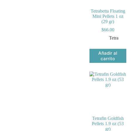
la
página
Tetrabetta Floating
de
Mini Pellets 1 oz
producto
(29 gr)
$
66.00
Tetra
Añadir al
carrito
Tetrafin Goldfish
Pellets 1.9 oz (53
gr)