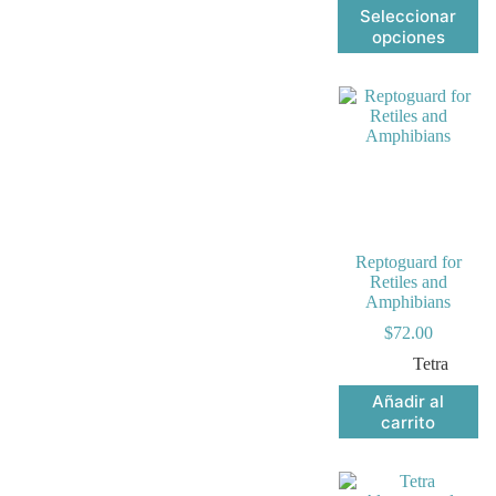
des
Este
Seleccionar
$1
producto
opciones
has
tiene
$2
múltiples
variantes.
Las
opciones
se
pueden
elegir
en
la
página
Reptoguard for
de
Retiles and
producto
Amphibians
$
72.00
Tetra
Añadir al
carrito