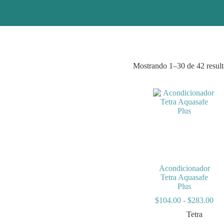
Mostrando 1–30 de 42 resul
Acondicionador
Tetra Aquasafe
Plus
Ra
$
104.00
-
$
283.00
de
Tetra
pre