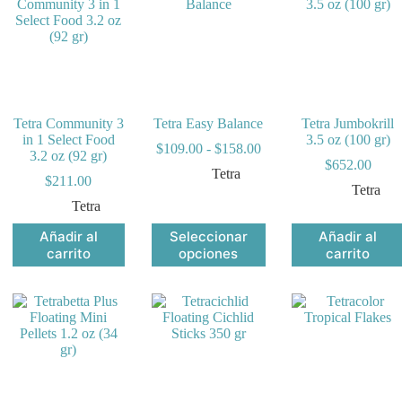
opciones
se
pueden
elegir
en
la
página
Tetra Community 3
Tetra Easy Balance
Tetra Jumbokrill
de
in 1 Select Food
3.5 oz (100 gr)
producto
ngo
Rango
$
109.00
-
$
158.00
3.2 oz (92 gr)
de
$
652.00
Tetra
cios:
precios:
$
211.00
Tetra
de
desde
Tetra
09.00
$109.00
ta
hasta
Este
Añadir al
Seleccionar
Añadir al
77.00
$158.00
producto
carrito
opciones
carrito
tiene
múltiples
variantes.
Las
opciones
se
pueden
elegir
en