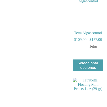
Tetra Algaecontrol
Ra
$
109.00
-
$
177.00
de
Tetra
pre
des
$1
has
Este
Seleccionar
$1
producto
opciones
tiene
múltiples
variantes.
Las
opciones
se
pueden
elegir
en