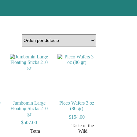
9
Jumbomin Large
Pleco Wafers 3 oz
Floating Sticks 210
(86 gr)
gr
$
154.00
$
507.00
Taste of the
Tetra
Wild