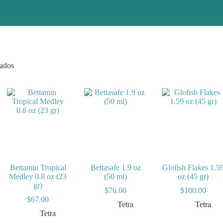
tados
Bettamin Tropical
Bettasafe 1.9 oz
Glofish Flakes 1.5
Medley 0.8 oz (23
(50 ml)
oz (45 gr)
gr)
$
76.00
$
180.00
ngo
$
67.00
Tetra
Tetra
Tetra
cios: