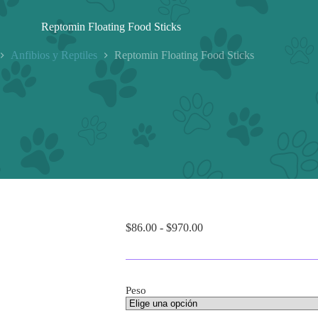
Reptomin Floating Food Sticks
Anfibios y Reptiles
Reptomin Floating Food Sticks
Rango
$
86.00
-
$
970.00
de
precios:
desde
$86.00
Peso
hasta
$970.00