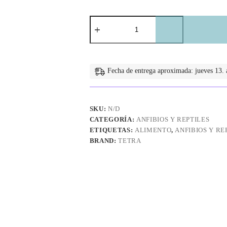
Reptomin
Floating
Food
Sticks
cantidad
Fecha de entrega aproximada: jueves 13. a
SKU:
N/D
CATEGORÍA:
ANFIBIOS Y REPTILES
ETIQUETAS:
ALIMENTO
,
ANFIBIOS Y RE
BRAND:
TETRA