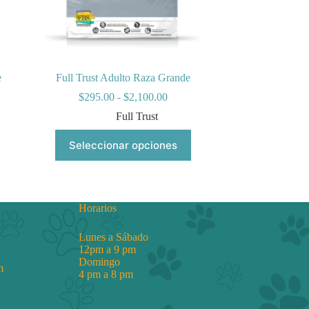
e
Full Trust Adulto Raza Grande
Rango
$
295.00
-
$
2,100.00
de
Full Trust
precios:
desde
Este
Seleccionar opciones
$295.00
producto
hasta
tiene
0
$2,100.00
múltiples
variantes.
Las
Horarios
opciones
se
pueden
Lunes a Sábado
elegir
12pm a 9 pm
en
Domingo
m
la
4 pm a 8 pm
página
de
producto