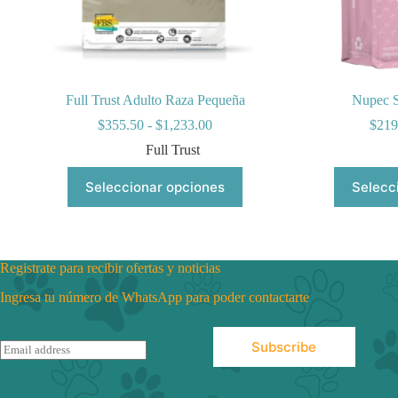
Full Trust Adulto Raza Pequeña
Nupec S
Rango
$
355.50
-
$
1,233.00
$
219
de
Full Trust
precios:
desde
Este
Seleccionar opciones
Selecc
$355.50
producto
hasta
tiene
$1,233.00
múltiples
variantes.
Las
Registrate para recibir ofertas y noticias
opciones
se
Ingresa tu número de WhatsApp para poder contactarte
pueden
elegir
en
Subscribe
E
la
m
página
a
de
i
producto