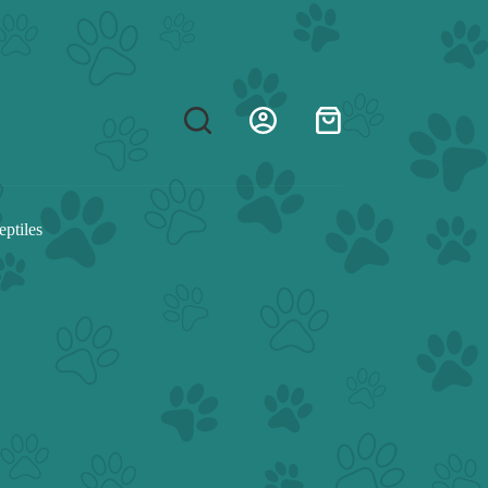
Shopping
cart
eptiles