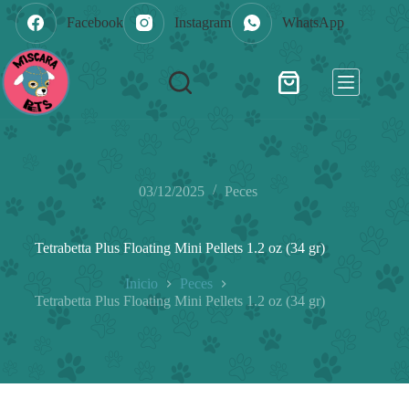
Saltar
Facebook
Instagram
WhatsApp
al
contenido
Shopping
cart
03/12/2025
Peces
Tetrabetta Plus Floating Mini Pellets 1.2 oz (34 gr)
Inicio
Peces
Tetrabetta Plus Floating Mini Pellets 1.2 oz (34 gr)