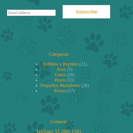
Subscribe
E
m
a
i
l
*
Categorias
21
Anfibios y Reptiles
21
3
productos
Aves
3
productos
20
Gatos
20
53
productos
Peces
53
productos
20
Pequeños Mamiferos
20
57
productos
Perros
57
productos
Contacto
Teléfono:
55 2805 1583