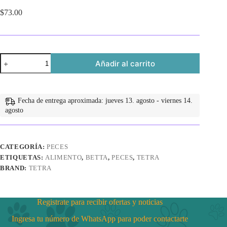
$
73.00
Tetrabetta
Añadir al carrito
Plus
Floating
Mini
Pellets
1.2
Fecha de entrega aproximada: jueves 13. agosto - viernes 14.
oz
agosto
(34
gr)
cantidad
CATEGORÍA:
PECES
ETIQUETAS:
ALIMENTO
,
BETTA
,
PECES
,
TETRA
BRAND:
TETRA
Registrate para recibir ofertas y noticias
Ingresa tu número de WhatsApp para poder contactarte