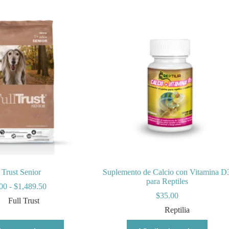
 Trust Senior
Suplemento de Calcio con Vitamina D
para Reptiles
Rango
00
-
$
1,489.50
de
$
35.00
Full Trust
precios:
Reptilia
desde
$486.00
Este