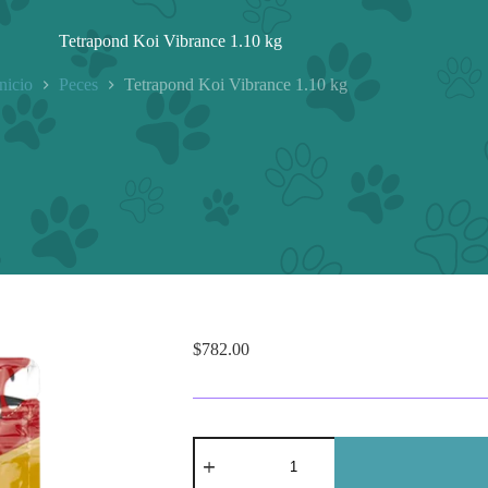
Tetrapond Koi Vibrance 1.10 kg
Inicio
Peces
Tetrapond Koi Vibrance 1.10 kg
$
782.00
Tetrapond
Koi
Vibrance