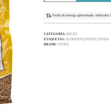
1.10
kg
cantidad
Fecha de entrega aproximada: miércoles 1
CATEGORÍA:
PECES
ETIQUETAS:
ALIMENTO
,
PECES
,
TETRA
BRAND:
TETRA