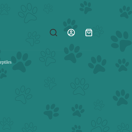
Shopping
cart
eptiles