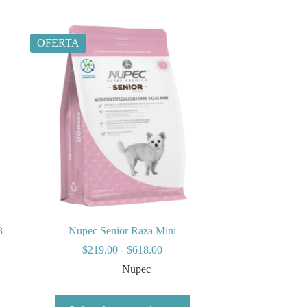
OFERTA
3
Nupec Senior Raza Mini
Rango
$
219.00
-
$
618.00
de
Nupec
precios:
desde
$219.00
Este