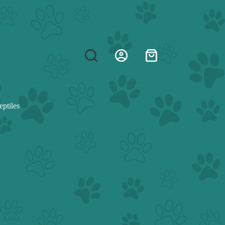
Shopping
cart
eptiles