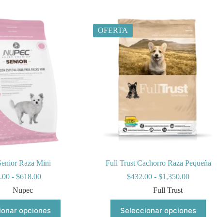
OFERTA
enior Raza Mini
Full Trust Cachorro Raza Pequeña
Rango
Rango
.00
-
$
618.00
$
432.00
-
$
1,350.00
de
de
Nupec
Full Trust
precios:
precios:
desde
desde
Este
Este
ionar opciones
Seleccionar opciones
$219.00
$432.00
producto
producto