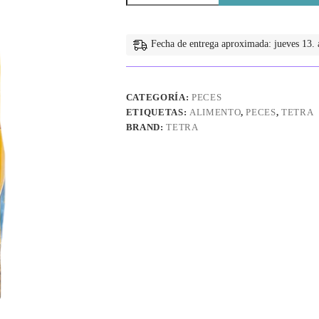
2.35
kg
cantidad
Fecha de entrega aproximada: jueves 13. a
CATEGORÍA:
PECES
ETIQUETAS:
ALIMENTO
,
PECES
,
TETRA
BRAND:
TETRA