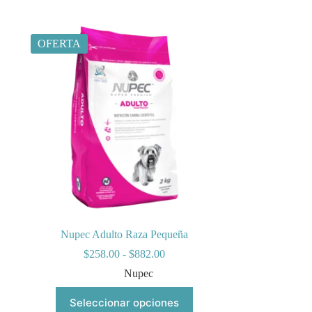
OFERTA
Nupec Adulto Raza Pequeña
Rango
$
258.00
-
$
882.00
de
Nupec
precios:
desde
Este
Seleccionar opciones
$258.00
producto