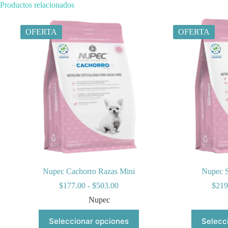
Productos relacionados
OFERTA
OFERTA
Nupec Cachorro Razas Mini
Nupec S
Rango
$
177.00
-
$
503.00
$
219
de
Nupec
precios:
desde
Este
Seleccionar opciones
Selecc
$177.00
producto